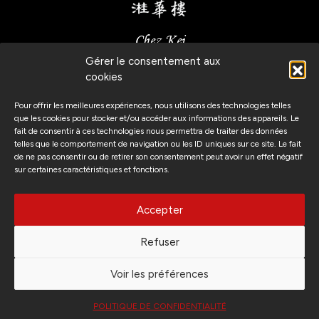
Chez Kei
Gérer le consentement aux
Route de Malagnou, 6
cookies
1208 Genève, Suisse
Pour offrir les meilleures expériences, nous utilisons des technologies telles
que les cookies pour stocker et/ou accéder aux informations des appareils. Le
fait de consentir à ces technologies nous permettra de traiter des données
telles que le comportement de navigation ou les ID uniques sur ce site. Le fait
(+41) 22 346 47 89
de ne pas consentir ou de retirer son consentement peut avoir un effet négatif
sur certaines caractéristiques et fonctions.
Suivez-nous
Accepter
Refuser
Voir les préférences
Politique de confidentialité
2022 Chez Kei All Rights Reserved.
POLITIQUE DE CONFIDENTIALITÉ
Réalisé par Hyoko