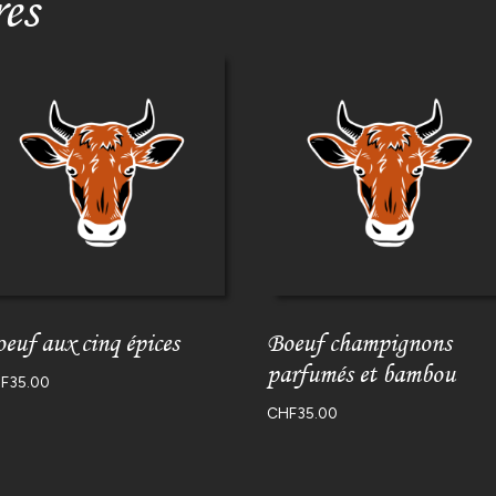
res
euf aux cinq épices
Boeuf champignons
parfumés et bambou
F
35.00
CHF
35.00