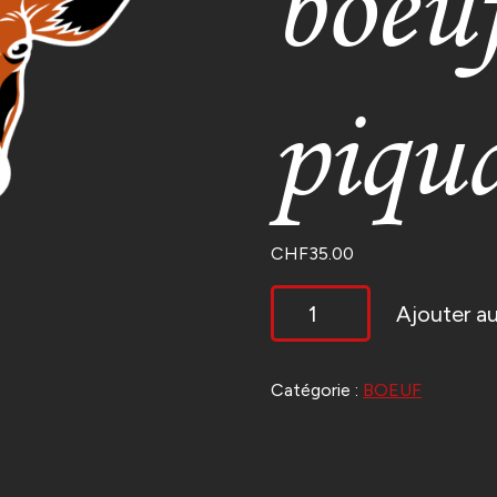
boeu
piqu
CHF
35.00
QUANTITÉ
Ajouter au
DE
JULIENNE
DE
BOEUF
Catégorie :
BOEUF
SAUTÉ
PIQUANT