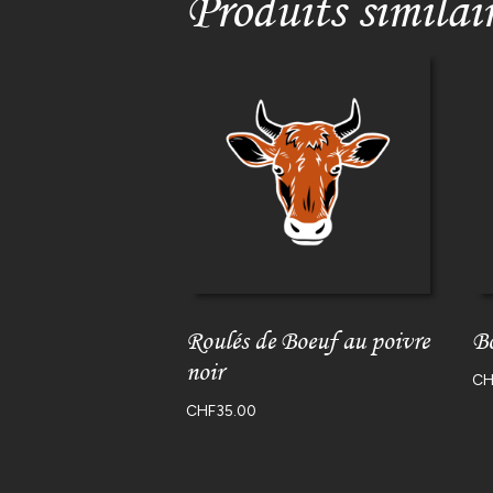
Produits similai
Roulés de Boeuf au poivre
Bo
noir
CH
CHF
35.00