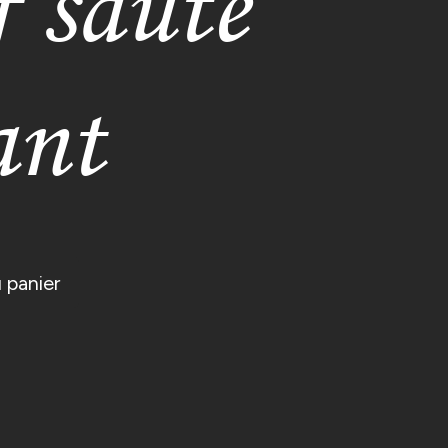
f sauté
ant
 panier