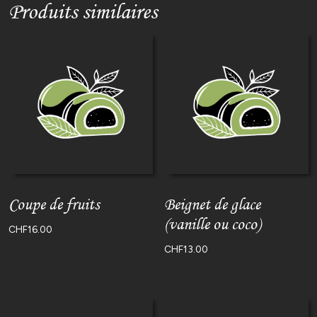
Produits similaires
MATCHA)
Coupe de fruits
Beignet de glace
(vanille ou coco)
CHF
16.00
CHF
13.00