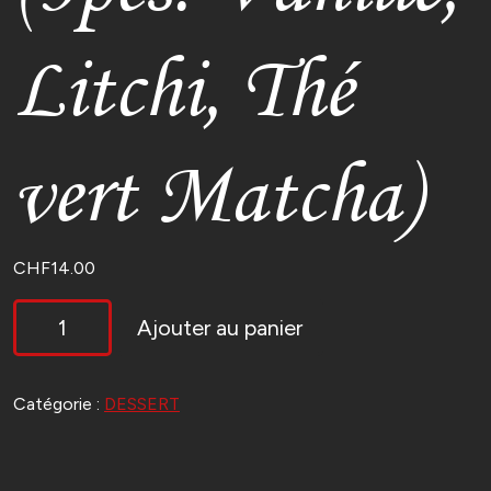
Litchi, Thé
vert Matcha)
CHF
14.00
QUANTITÉ
Ajouter au panier
DE
MOCHIS
GLACÉS
(3PCS:
Catégorie :
DESSERT
VANILLE,
LITCHI,
THÉ
VERT