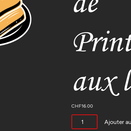
de
Prin
aux 
CHF
16.00
QUANTITÉ
Ajouter au
DE
ROULEAUX