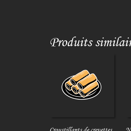
Produits similai
Croustillants de crevettes
N