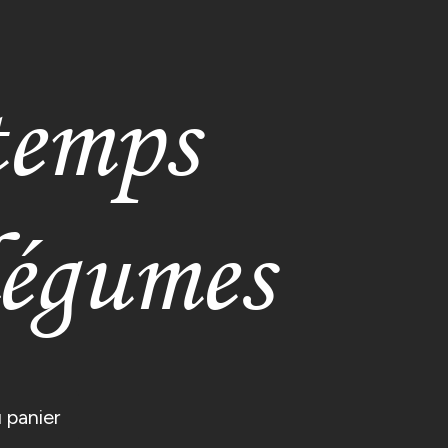
temps
légumes
 panier