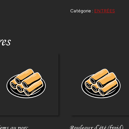
DE
PRINTEMPS
Catégorie :
ENTRÉES
AUX
LÉGUMES
res
ems au porc
Rouleaux d’été (froid)