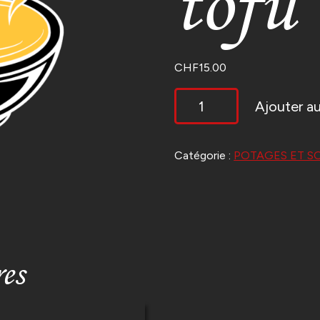
tofu
CHF
15.00
QUANTITÉ
Ajouter au
DE
SOUPE
AU
TOFU
Catégorie :
POTAGES ET S
res