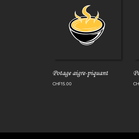
Potage aigre-piquant
Po
CHF
15.00
CH