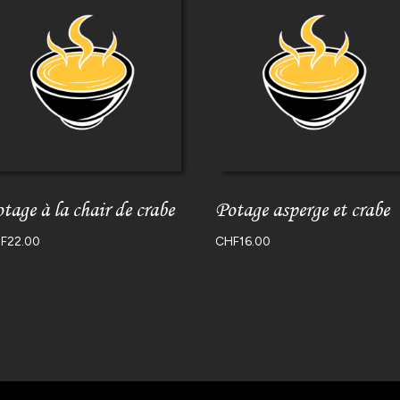
tage à la chair de crabe
Potage asperge et crabe
F
22.00
CHF
16.00