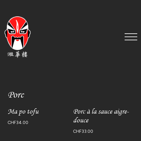
Porc
Ma po tofu
Porc à la sauce aigre-
douce
CHF
34.00
CHF
33.00